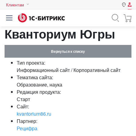
Клиентам
Авторизация
Россия
Кванториум Югры
Нет аккаунта?
Зарегистрироваться
Казахстан
Беларусь
Логин
Вернуться к списку
Тип проекта:
Пароль
Информационный сайт / Корпоративный сайт
Тематика сайта:
Образование, наука
Запомнить меня на этом
Редакция продукта:
компьютере
Старт
Забыли свой пароль?
Сайт:
kvantorium86.ru
Партнер:
Рецифра
или войдите с помощью