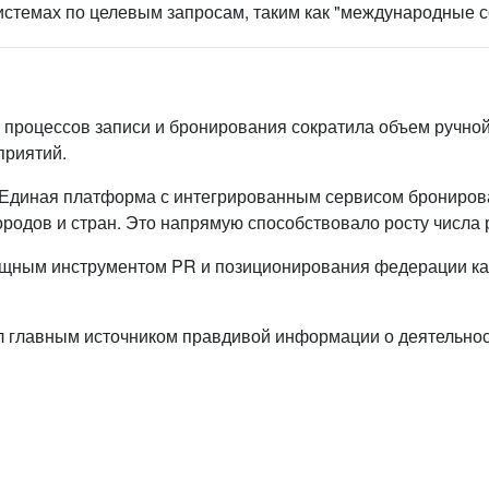
истемах по целевым запросам, таким как "международные со
 процессов записи и бронирования сократила объем ручной
приятий.
 Единая платформа с интегрированным сервисом бронирова
ородов и стран. Это напрямую способствовало росту числа 
щным инструментом PR и позиционирования федерации как
л главным источником правдивой информации о деятельност