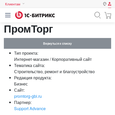
Клиентам
Авторизация
Россия
ПромТорг
Нет аккаунта?
Зарегистрироваться
Казахстан
Беларусь
Логин
Вернуться к списку
Тип проекта:
Пароль
Интернет-магазин / Корпоративный сайт
Тематика сайта:
Строительство, ремонт и благоустройство
Запомнить меня на этом
Редакция продукта:
компьютере
Бизнес
Забыли свой пароль?
Сайт:
promtorg-gbi.ru
Партнер:
Support Advance
или войдите с помощью