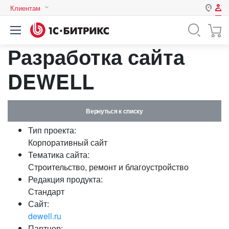
Клиентам
Авторизация
Россия
Разработка сайта
Нет аккаунта?
Зарегистрироваться
Казахстан
Беларусь
DEWELL
Логин
Вернуться к списку
Пароль
Тип проекта:
Корпоративный сайт
Запомнить меня на этом
Тематика сайта:
компьютере
Строительство, ремонт и благоустройство
Забыли свой пароль?
Редакция продукта:
Стандарт
Сайт:
dewell.ru
или войдите с помощью
Партнер: