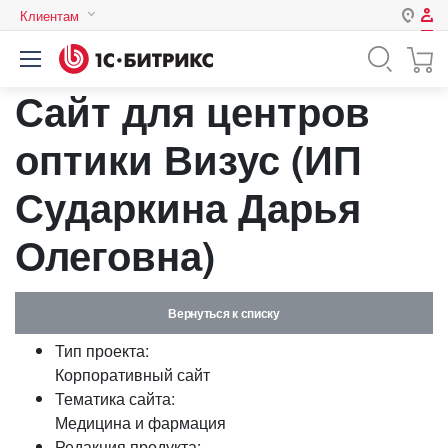
Клиентам
Авторизация
Россия
Сайт для центров
Нет аккаунта?
Зарегистрироваться
Казахстан
Беларусь
оптики Визус (ИП
Логин
Сударкина Дарья
Пароль
Олеговна)
Запомнить меня на этом
компьютере
Вернуться к списку
Забыли свой пароль?
Тип проекта:
Корпоративный сайт
Тематика сайта:
Медицина и фармация
или войдите с помощью
Редакция продукта: