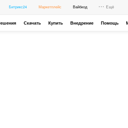
Битрикс24
Маркетплейс
Вайбкод
Ещё
Решения
Скачать
Купить
Внедрение
Помощь
Интеграци
Промо для