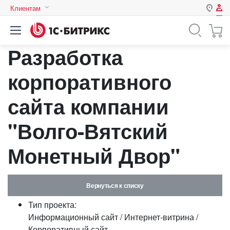
Клиентам
Авторизация
Россия
Разработка
Нет аккаунта?
Зарегистрироваться
Казахстан
Беларусь
корпоративного
Логин
сайта компании
Пароль
"Волго-Вятский
Монетный Двор"
Запомнить меня на этом
компьютере
Забыли свой пароль?
Вернуться к списку
Тип проекта:
Информационный сайт / Интернет-витрина /
или войдите с помощью
Корпоративный сайт