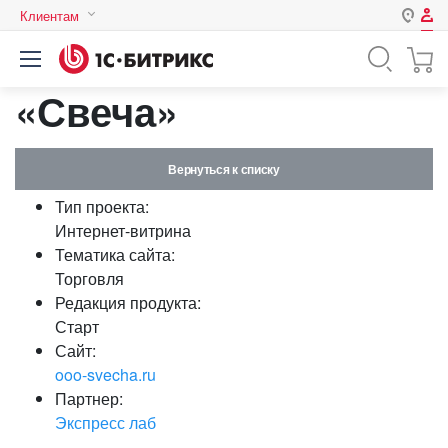
Клиентам
Авторизация
Россия
«Свеча»
Нет аккаунта?
Зарегистрироваться
Казахстан
Беларусь
Логин
Вернуться к списку
Тип проекта:
Пароль
Интернет-витрина
Тематика сайта:
Торговля
Запомнить меня на этом
Редакция продукта:
компьютере
Старт
Забыли свой пароль?
Сайт:
ooo-svecha.ru
Партнер:
Экспресс лаб
или войдите с помощью