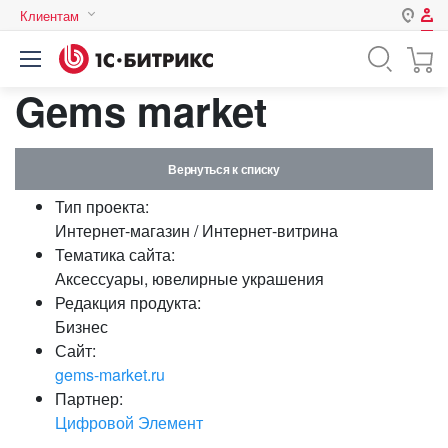
Клиентам
Авторизация
Россия
Gems market
Нет аккаунта?
Зарегистрироваться
Казахстан
Беларусь
Логин
Вернуться к списку
Тип проекта:
Пароль
Интернет-магазин / Интернет-витрина
Тематика сайта:
Аксессуары, ювелирные украшения
Запомнить меня на этом
Редакция продукта:
компьютере
Бизнес
Забыли свой пароль?
Сайт:
gems-market.ru
Партнер:
Цифровой Элемент
или войдите с помощью