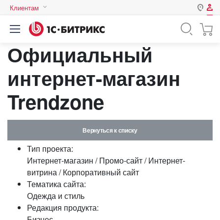
Клиентам
Авторизация
Россия
Официальный
Нет аккаунта?
Зарегистрироваться
Казахстан
Беларусь
интернет-магазин
Логин
Trendzone
Пароль
Вернуться к списку
Запомнить меня на этом
Тип проекта:
компьютере
Интернет-магазин / Промо-сайт / Интернет-
Забыли свой пароль?
витрина / Корпоративный сайт
Тематика сайта:
Одежда и стиль
Редакция продукта:
или войдите с помощью
Бизнес