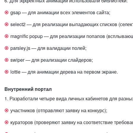
6. Для эффектных анимаций использовали библиотеки:
gsap — для анимации всех элементов сайта;
select2 — для реализации выпадающих списков (селект
magnific popup — для реализации попапов (всплывающ
parsley.js — для валидации полей;
swiper — для реализации слайдеров;
lottie — для анимации дерева на первом экране.
Внутренний портал
1. Разработали четыре вида личных кабинетов для разны
участников (отправляют заявку на конкурс);
кураторов (проверяют заявку на соответствие требова