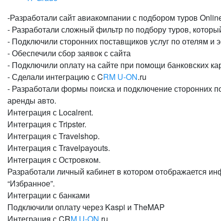
-Разработали сайт авиакомпании с подбором туров Onlin
- Разработали сложный фильтр по подбору туров, которы
- Подключили сторонних поставщиков услуг по отелям и 
- Обеспечили сбор заявок с сайта
- Подключили оплату на сайте при помощи банковских ка
- Сделали интеграцию с C
RM
U-ON
.ru
- Разработали формы поиска и подключение сторонних по
аренды авто.
Интеграция с Localrent.
Интеграция с Tripster.
Интеграция с Travelshop.
Интеграция с Travelpayouts.
Интеграция с Островком.
Разработали личный кабинет в котором отображается ин
“Избранное”.
Интеграции с банками
Подключили оплату через Kaspi и TheMAP
Интеграция с CR
M
U-ON.
ru