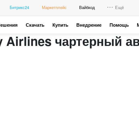
Битрикс24
Маркетплейс
Вайбкод
Ещё
Решения
Скачать
Купить
Внедрение
Помощь
Интеграци
 Airlines чартерный а
Промо для