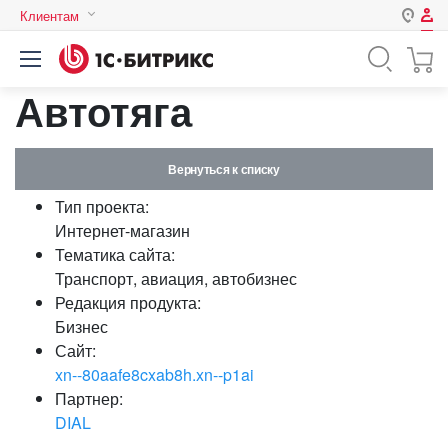
Клиентам
Авторизация
Россия
Автотяга
Нет аккаунта?
Зарегистрироваться
Казахстан
Беларусь
Логин
Вернуться к списку
Тип проекта:
Пароль
Интернет-магазин
Тематика сайта:
Транспорт, авиация, автобизнес
Запомнить меня на этом
Редакция продукта:
компьютере
Бизнес
Забыли свой пароль?
Сайт:
xn--80aafe8cxab8h.xn--p1ai
Партнер:
DIAL
или войдите с помощью