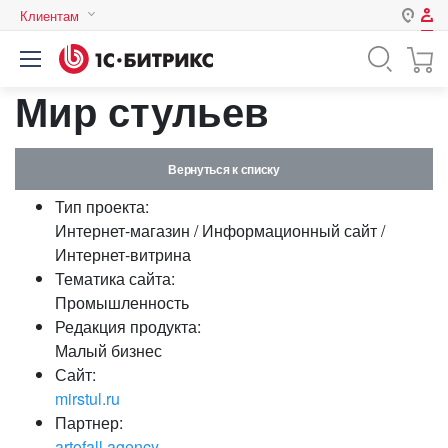
Клиентам
Авторизация
Россия
Мир стульев
Нет аккаунта?
Зарегистрироваться
Казахстан
Беларусь
Логин
Вернуться к списку
Тип проекта:
Пароль
Интернет-магазин / Информационный сайт /
Интернет-витрина
Тематика сайта:
Запомнить меня на этом
Промышленность
компьютере
Редакция продукта:
Забыли свой пароль?
Малый бизнес
Сайт:
mirstul.ru
Партнер:
или войдите с помощью
artofall.agency