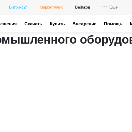
Битрикс24
Маркетплейс
Вайбкод
Ещё
Решения
Скачать
Купить
Внедрение
Помощь
Интеграци
омышленного оборудо
Промо для