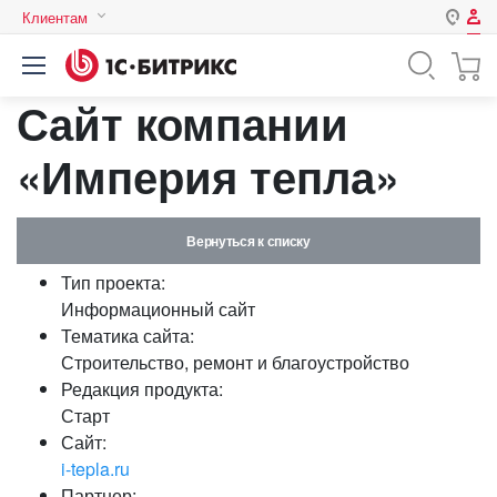
Клиентам
Авторизация
Россия
Сайт компании
Нет аккаунта?
Зарегистрироваться
Казахстан
Беларусь
«Империя тепла»
Логин
Вернуться к списку
Пароль
Тип проекта:
Информационный сайт
Запомнить меня на этом
Тематика сайта:
компьютере
Строительство, ремонт и благоустройство
Забыли свой пароль?
Редакция продукта:
Старт
Сайт:
i-tepla.ru
или войдите с помощью
Партнер: