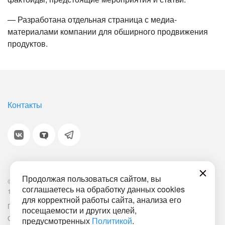
— Разработана отдельная страница с медиа-
материалами компании для обширного продвижения
продуктов.
Контакты
Продолжая пользоваться сайтом, вы
© 2001-2026 «Битрикс», «1С-Битрикс». Работает на
соглашаетесь на обработку данных cookies
1С-Битрикс: Управление сайтом.
для корректной работы сайта, анализа его
Политика обработки персональных данных
Наша ИТ-деятельность
посещаемости и других целей,
Соглашение об использовании сайта
Документ СОУТ
предусмотренных
Политикой
.