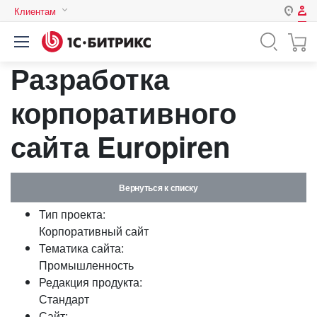
Клиентам
Авторизация
Россия
Разработка
Нет аккаунта?
Зарегистрироваться
Казахстан
Беларусь
корпоративного
Логин
сайта Europiren
Пароль
Вернуться к списку
Запомнить меня на этом
Тип проекта:
компьютере
Корпоративный сайт
Забыли свой пароль?
Тематика сайта:
Промышленность
Редакция продукта:
Стандарт
или войдите с помощью
Сайт: