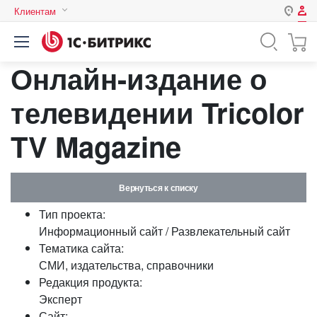
Клиентам
Авторизация
Россия
Онлайн-издание о
Нет аккаунта?
Зарегистрироваться
Казахстан
Беларусь
телевидении Tricolor
Логин
TV Magazine
Пароль
Вернуться к списку
Запомнить меня на этом
Тип проекта:
компьютере
Информационный сайт / Развлекательный сайт
Забыли свой пароль?
Тематика сайта:
СМИ, издательства, справочники
Редакция продукта:
Эксперт
или войдите с помощью
Сайт: