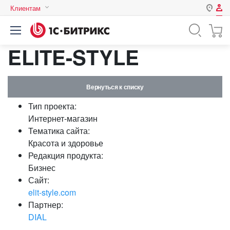
Клиентам
Авторизация
Россия
ELITE-STYLE
Нет аккаунта?
Зарегистрироваться
Казахстан
Беларусь
Логин
Вернуться к списку
Тип проекта:
Пароль
Интернет-магазин
Тематика сайта:
Красота и здоровье
Запомнить меня на этом
Редакция продукта:
компьютере
Бизнес
Забыли свой пароль?
Сайт:
elit-style.com
Партнер:
DIAL
или войдите с помощью