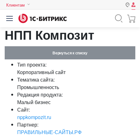
Клиентам
Авторизация
Россия
НПП Композит
Нет аккаунта?
Зарегистрироваться
Казахстан
Беларусь
Логин
Вернуться к списку
Тип проекта:
Пароль
Корпоративный сайт
Тематика сайта:
Промышленность
Запомнить меня на этом
Редакция продукта:
компьютере
Малый бизнес
Забыли свой пароль?
Сайт:
nppkompozit.ru
Партнер:
ПРАВИЛЬНЫЕ-САЙТЫ.РФ
или войдите с помощью