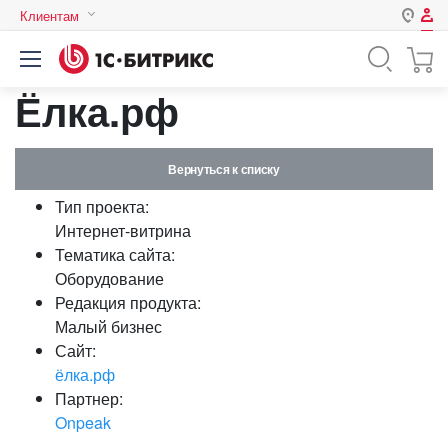
Клиентам
Авторизация
Россия
Ёлка.рф
Нет аккаунта?
Зарегистрироваться
Казахстан
Беларусь
Логин
Вернуться к списку
Тип проекта:
Пароль
Интернет-витрина
Тематика сайта:
Оборудование
Запомнить меня на этом
Редакция продукта:
компьютере
Малый бизнес
Забыли свой пароль?
Сайт:
ёлка.рф
Партнер:
Onpeak
или войдите с помощью