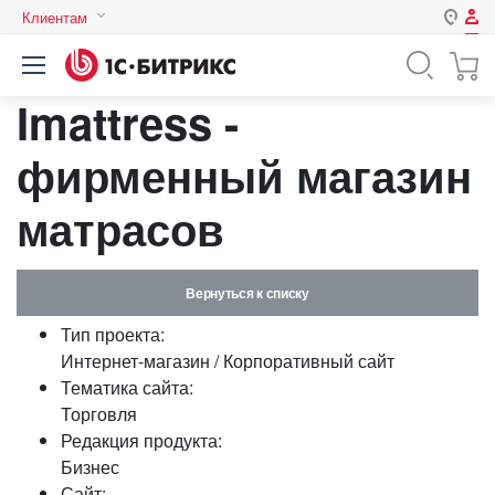
Клиентам
Авторизация
Россия
Imattress -
Нет аккаунта?
Зарегистрироваться
Казахстан
Беларусь
фирменный магазин
Логин
матрасов
Пароль
Вернуться к списку
Запомнить меня на этом
Тип проекта:
компьютере
Интернет-магазин / Корпоративный сайт
Забыли свой пароль?
Тематика сайта:
Торговля
Редакция продукта:
Бизнес
или войдите с помощью
Сайт: