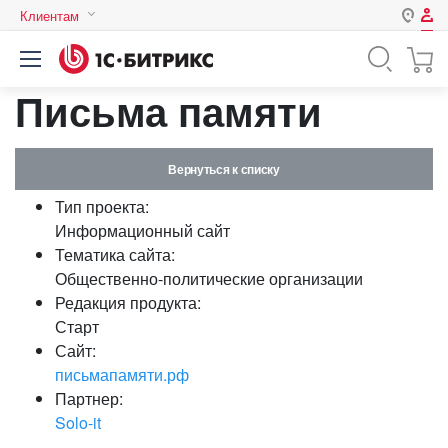
Клиентам
Авторизация
Россия
Письма памяти
Нет аккаунта?
Зарегистрироваться
Казахстан
Беларусь
Логин
Вернуться к списку
Тип проекта:
Пароль
Информационный сайт
Тематика сайта:
Общественно-политические организации
Запомнить меня на этом
Редакция продукта:
компьютере
Старт
Забыли свой пароль?
Сайт:
письмапамяти.рф
Партнер:
Solo-it
или войдите с помощью