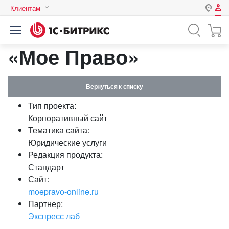
Клиентам
Авторизация
Россия
«Мое Право»
Нет аккаунта?
Зарегистрироваться
Казахстан
Беларусь
Логин
Вернуться к списку
Тип проекта:
Пароль
Корпоративный сайт
Тематика сайта:
Юридические услуги
Запомнить меня на этом
Редакция продукта:
компьютере
Стандарт
Забыли свой пароль?
Сайт:
moepravo-online.ru
Партнер:
Экспресс лаб
или войдите с помощью