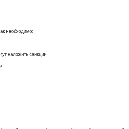
как необходимо:
огут наложить санкции
а