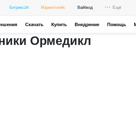
Битрикс24
Маркетплейс
Вайбкод
Ещё
Решения
Скачать
Купить
Внедрение
Помощь
Интеграци
иники Ормедикл
Промо для