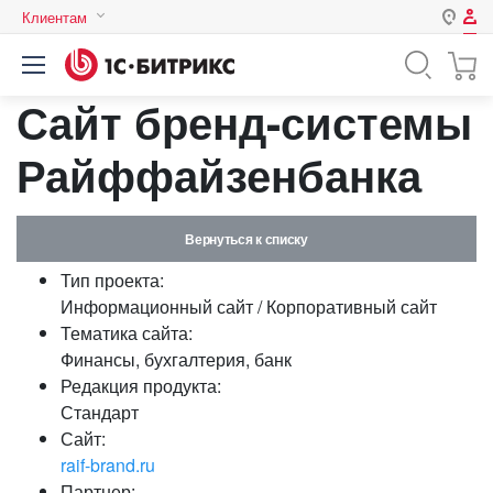
Клиентам
Авторизация
Россия
Сайт бренд-системы
Нет аккаунта?
Зарегистрироваться
Казахстан
Беларусь
Райффайзенбанка
Логин
Вернуться к списку
Пароль
Тип проекта:
Информационный сайт / Корпоративный сайт
Запомнить меня на этом
Тематика сайта:
компьютере
Финансы, бухгалтерия, банк
Забыли свой пароль?
Редакция продукта:
Стандарт
Сайт:
raif-brand.ru
или войдите с помощью
Партнер: