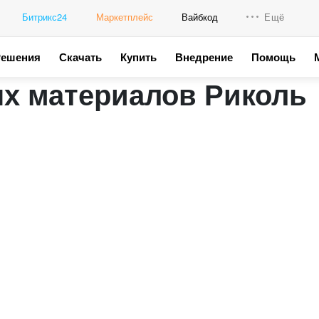
Битрикс24
Маркетплейс
Вайбкод
Ещё
Решения
Скачать
Купить
Внедрение
Помощь
Интеграци
х материалов Риколь
Промо для