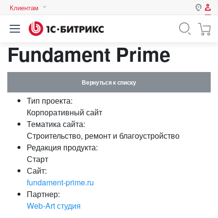
Клиентам
Авторизация
Россия
Fundament Prime
Нет аккаунта?
Зарегистрироваться
Казахстан
Беларусь
Логин
Вернуться к списку
Тип проекта:
Пароль
Корпоративный сайт
Тематика сайта:
Строительство, ремонт и благоустройство
Запомнить меня на этом
Редакция продукта:
компьютере
Старт
Забыли свой пароль?
Сайт:
fundament-prime.ru
Партнер:
Web-Art студия
или войдите с помощью