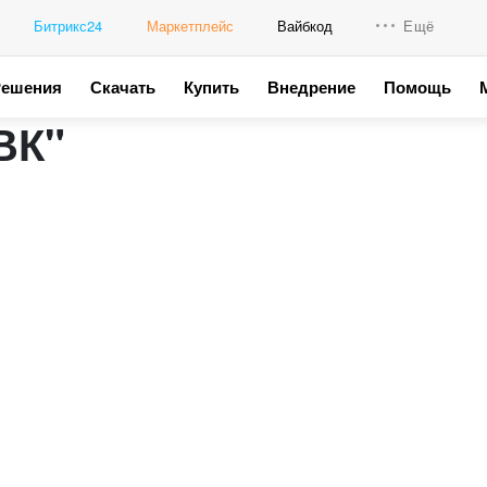
Битрикс24
Маркетплейс
Вайбкод
Ещё
Решения
Скачать
Купить
Внедрение
Помощь
Интеграци
ВК"
Промо для