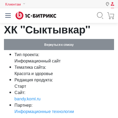
Клиентам
Авторизация
Россия
ХК "Сыктывкар"
Нет аккаунта?
Зарегистрироваться
Казахстан
Беларусь
Логин
Вернуться к списку
Тип проекта:
Пароль
Информационный сайт
Тематика сайта:
Красота и здоровье
Запомнить меня на этом
Редакция продукта:
компьютере
Старт
Забыли свой пароль?
Сайт:
bandy.komi.ru
Партнер:
Информационные технологии
или войдите с помощью