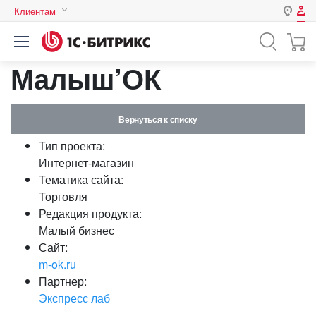
Клиентам
Авторизация
Россия
Малыш’ОК
Нет аккаунта?
Зарегистрироваться
Казахстан
Беларусь
Логин
Вернуться к списку
Тип проекта:
Пароль
Интернет-магазин
Тематика сайта:
Торговля
Запомнить меня на этом
Редакция продукта:
компьютере
Малый бизнес
Забыли свой пароль?
Сайт:
m-ok.ru
Партнер:
Экспресс лаб
или войдите с помощью