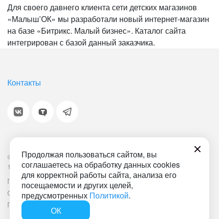
Для своего давнего клиента сети детских магазинов
«Малыш’ОК» мы разработали новый интернет-магазин
на базе «Битрикс. Малый бизнес». Каталог сайта
интегрирован с базой данный заказчика.
Контакты
Продолжая пользоваться сайтом, вы
© 2001-2026 «Битрикс», «1С-Битрикс». Работает на
соглашаетесь на обработку данных cookies
1С-Битрикс: Управление сайтом.
для корректной работы сайта, анализа его
Политика обработки персональных данных
Наша ИТ-деятельность
посещаемости и других целей,
Соглашение об использовании сайта
Документ СОУТ
предусмотренных
Политикой
.
План мероприятий по улучшению условий труда
ОК