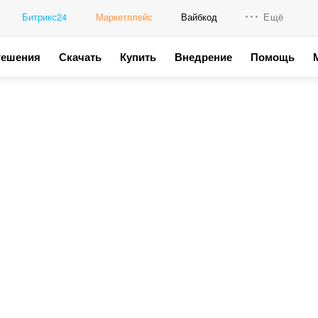
Битрикс24
Маркетплейс
Вайбкод
Ещё
Решения
Скачать
Купить
Внедрение
Помощь
Интеграци
Промо для