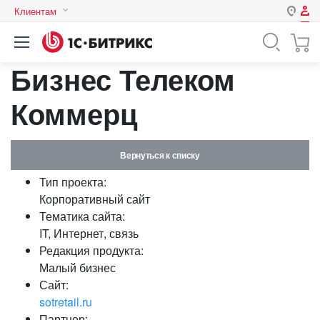
Клиентам
Авторизация
Россия
Бизнес Телеком
Нет аккаунта?
Зарегистрироваться
Казахстан
Беларусь
Коммерц
Логин
Вернуться к списку
Пароль
Тип проекта:
Корпоративный сайт
Запомнить меня на этом
Тематика сайта:
компьютере
IT, Интернет, связь
Забыли свой пароль?
Редакция продукта:
Малый бизнес
Сайт:
sotretail.ru
или войдите с помощью
Партнер: