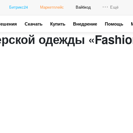
Битрикс24
Маркетплейс
Вайбкод
Ещё
Решения
Скачать
Купить
Внедрение
Помощь
Интеграци
рской одежды «Fashio
Промо для