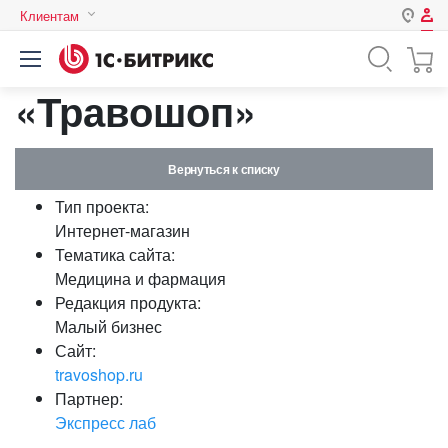
Клиентам
Авторизация
Россия
«Травошоп»
Нет аккаунта?
Зарегистрироваться
Казахстан
Беларусь
Логин
Вернуться к списку
Тип проекта:
Пароль
Интернет-магазин
Тематика сайта:
Медицина и фармация
Запомнить меня на этом
Редакция продукта:
компьютере
Малый бизнес
Забыли свой пароль?
Сайт:
travoshop.ru
Партнер:
Экспресс лаб
или войдите с помощью