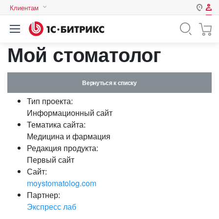
Клиентам
Авторизация
Россия
Мой стоматолог
Нет аккаунта?
Зарегистрироваться
Казахстан
Беларусь
Логин
Вернуться к списку
Тип проекта:
Пароль
Информационный сайт
Тематика сайта:
Медицина и фармация
Запомнить меня на этом
Редакция продукта:
компьютере
Первый сайт
Забыли свой пароль?
Сайт:
moystomatolog.com
Партнер:
Экспресс лаб
или войдите с помощью