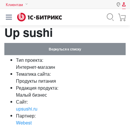
Клиентам
Авторизация
Россия
Up sushi
Нет аккаунта?
Зарегистрироваться
Казахстан
Беларусь
Логин
Вернуться к списку
Тип проекта:
Пароль
Интернет-магазин
Тематика сайта:
Продукты питания
Запомнить меня на этом
Редакция продукта:
компьютере
Малый бизнес
Забыли свой пароль?
Сайт:
upsushi.ru
Партнер:
Webest
или войдите с помощью