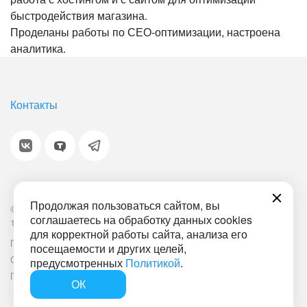
быстродействия магазина.
Проделаны работы по СЕО-оптимизации, настроена
аналитика.
Контакты
Продолжая пользоваться сайтом, вы
© 2001-2026 «Битрикс», «1С-Битрикс». Работает на
соглашаетесь на обработку данных cookies
1С-Битрикс: Управление сайтом.
для корректной работы сайта, анализа его
Политика обработки персональных данных
Наша ИТ-деятельность
посещаемости и других целей,
Соглашение об использовании сайта
Документ СОУТ
предусмотренных
Политикой
.
План мероприятий по улучшению условий труда
ОК