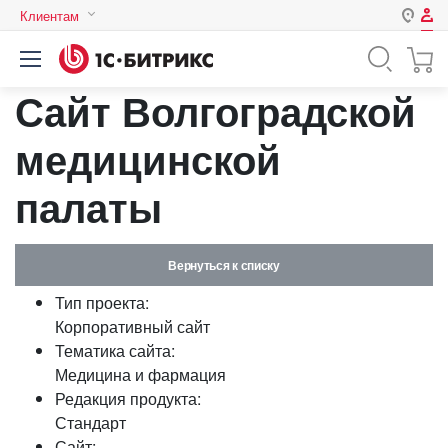
Клиентам
Авторизация
Россия
Сайт Волгоградской
Нет аккаунта?
Зарегистрироваться
Казахстан
Беларусь
медицинской
Логин
палаты
Пароль
Вернуться к списку
Запомнить меня на этом
Тип проекта:
компьютере
Корпоративный сайт
Забыли свой пароль?
Тематика сайта:
Медицина и фармация
Редакция продукта:
Стандарт
или войдите с помощью
Сайт: