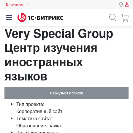
Клиентам
Авторизация
Россия
Very Special Group
Нет аккаунта?
Зарегистрироваться
Казахстан
Беларусь
Центр изучения
Логин
иностранных
Пароль
языков
Запомнить меня на этом
компьютере
Вернуться к списку
Забыли свой пароль?
Тип проекта:
Корпоративный сайт
Тематика сайта:
Образование, наука
или войдите с помощью
Редакция продукта: