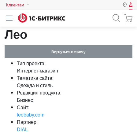
Клиентам
Авторизация
Россия
Лео
Нет аккаунта?
Зарегистрироваться
Казахстан
Беларусь
Логин
Вернуться к списку
Тип проекта:
Пароль
Интернет-магазин
Тематика сайта:
Одежда и стиль
Запомнить меня на этом
Редакция продукта:
компьютере
Бизнес
Забыли свой пароль?
Сайт:
leobaby.com
Партнер:
DIAL
или войдите с помощью