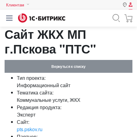
Клиентам
Авторизация
Россия
Сайт ЖКХ МП
Нет аккаунта?
Зарегистрироваться
Казахстан
Беларусь
г.Пскова "ПТС"
Логин
Вернуться к списку
Пароль
Тип проекта:
Информационный сайт
Запомнить меня на этом
Тематика сайта:
компьютере
Коммунальные услуги, ЖКХ
Забыли свой пароль?
Редакция продукта:
Эксперт
Сайт:
pts.pskov.ru
или войдите с помощью
Партнер: