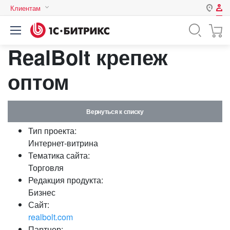
Клиентам
Авторизация
Россия
RealBolt крепеж
Нет аккаунта?
Зарегистрироваться
Казахстан
Беларусь
оптом
Логин
Вернуться к списку
Пароль
Тип проекта:
Интернет-витрина
Запомнить меня на этом
Тематика сайта:
компьютере
Торговля
Забыли свой пароль?
Редакция продукта:
Бизнес
Сайт:
realbolt.com
или войдите с помощью
Партнер: