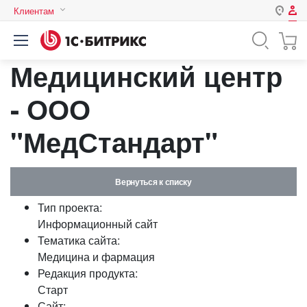
Клиентам
Авторизация
Россия
Медицинский центр
Нет аккаунта?
Зарегистрироваться
Казахстан
Беларусь
- ООО
Логин
"МедСтандарт"
Пароль
Вернуться к списку
Запомнить меня на этом
Тип проекта:
компьютере
Информационный сайт
Забыли свой пароль?
Тематика сайта:
Медицина и фармация
Редакция продукта:
Старт
или войдите с помощью
Сайт: