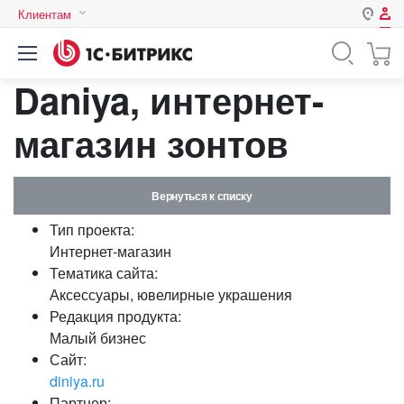
Клиентам
Авторизация
Россия
Daniya, интернет-
Нет аккаунта?
Зарегистрироваться
Казахстан
Беларусь
магазин зонтов
Логин
Вернуться к списку
Пароль
Тип проекта:
Интернет-магазин
Запомнить меня на этом
Тематика сайта:
компьютере
Аксессуары, ювелирные украшения
Забыли свой пароль?
Редакция продукта:
Малый бизнес
Сайт:
diniya.ru
или войдите с помощью
Партнер: