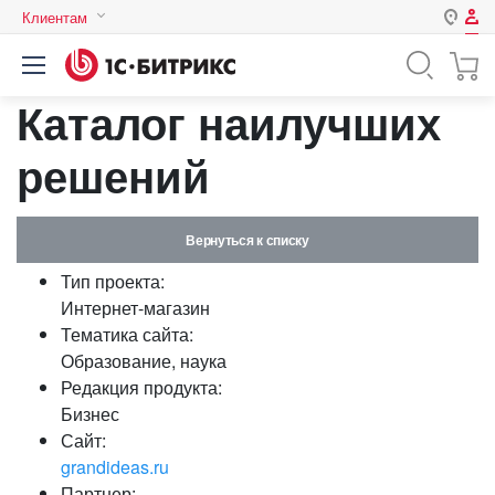
Клиентам
Авторизация
Россия
Каталог наилучших
Нет аккаунта?
Зарегистрироваться
Казахстан
Беларусь
решений
Логин
Вернуться к списку
Пароль
Тип проекта:
Интернет-магазин
Запомнить меня на этом
Тематика сайта:
компьютере
Образование, наука
Забыли свой пароль?
Редакция продукта:
Бизнес
Сайт:
grandideas.ru
или войдите с помощью
Партнер: