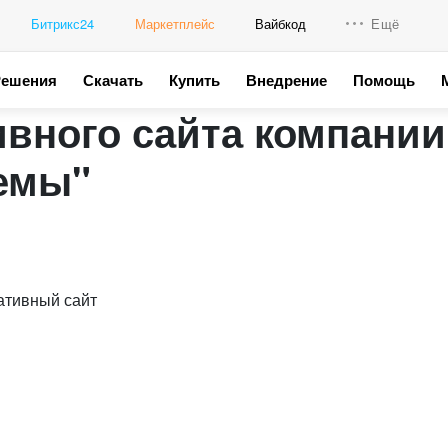
Битрикс24
Маркетплейс
Вайбкод
Ещё
Решения
Скачать
Купить
Внедрение
Помощь
Интеграци
ивного сайта компании
Промо для
емы"
ативный сайт