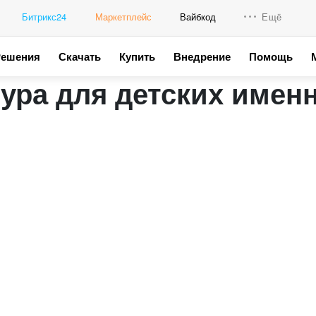
Битрикс24
Маркетплейс
Вайбкод
Ещё
Решения
Скачать
Купить
Внедрение
Помощь
Интеграци
тура для детских имен
Промо для