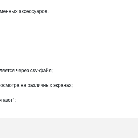
именных аксессуаров.
яется через csv-файл;
осмотра на различных экранах;
упают";