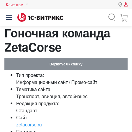
Клиентам
Авторизация
Россия
Гоночная команда
Нет аккаунта?
Зарегистрироваться
Казахстан
Беларусь
ZetaCorse
Логин
Вернуться к списку
Пароль
Тип проекта:
Информационный сайт / Промо-сайт
Запомнить меня на этом
Тематика сайта:
компьютере
Транспорт, авиация, автобизнес
Забыли свой пароль?
Редакция продукта:
Стандарт
Сайт:
zetacorse.ru
или войдите с помощью
Партнер: