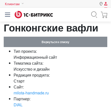
Клиентам
Авторизация
Россия
Гонконгские вафли
Нет аккаунта?
Зарегистрироваться
Казахстан
Беларусь
Логин
Вернуться к списку
Тип проекта:
Пароль
Информационный сайт
Тематика сайта:
Искусство и дизайн
Запомнить меня на этом
Редакция продукта:
компьютере
Старт
Забыли свой пароль?
Сайт:
milota-handmade.ru
Партнер:
DIAL
или войдите с помощью